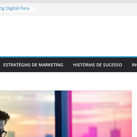
g Digital Para
egional
g Digital Para
mpetitiva
ma Presença
 E Confiável
do Para
Da Sua Marca
iar
ESTRATÉGIAS DE MARKETING
HISTÓRIAS DE SUCESSO
I
ra No Mercado