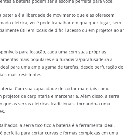
ntas a bateria podem ser a escolha perfeita para você.
 bateria é a liberdade de movimento que elas oferecem.
mada elétrica, você pode trabalhar em qualquer lugar, sem
ialmente útil em locais de difícil acesso ou em projetos ao ar
isponíveis para locação, cada uma com suas próprias
rramentas mais populares é a furadeira/parafusadeira a
é ideal para uma ampla gama de tarefas, desde perfuração de
ais mais resistentes.
 bateria. Com sua capacidade de cortar materiais como
m projetos de carpintaria e marcenaria. Além disso, a serra
do que as serras elétricas tradicionais, tornando-a uma
es.
lhados, a serra tico-tico a bateria é a ferramenta ideal.
é perfeita para cortar curvas e formas complexas em uma