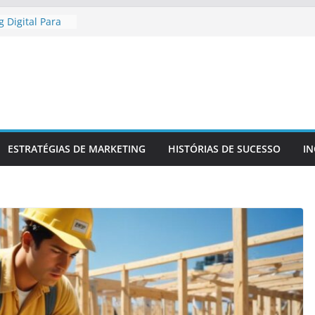
 Digital Para
gional
 Digital Para
etitiva
a Presença
 Confiável
 Para
a Sua Marca
r
ESTRATÉGIAS DE MARKETING
HISTÓRIAS DE SUCESSO
I
 No Mercado