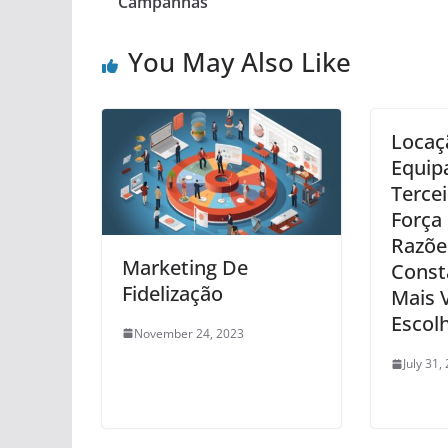
Campanhas
You May Also Like
Locaç
Equip
Tercei
Força 
Razõe
Marketing De
Const
Fidelização
Mais 
Escol
November 24, 2023
July 31,