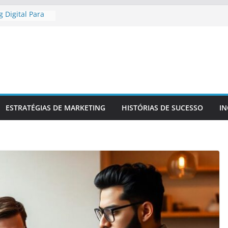
 Digital Para
gional
 Digital Para
etitiva
a Presença
 Confiável
 Para
a Sua Marca
r
ESTRATÉGIAS DE MARKETING
HISTÓRIAS DE SUCESSO
I
 No Mercado