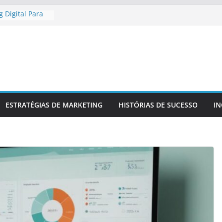
 Digital Para
gional
 Digital Para
etitiva
a Presença
 Confiável
 Para
a Sua Marca
r
ESTRATÉGIAS DE MARKETING
HISTÓRIAS DE SUCESSO
I
 No Mercado