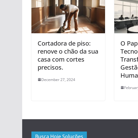
Cortadora de piso:
O Pap
renove o chão da sua
Tecno
casa com cortes
Trans
precisos.
Gestã
Huma
December 27, 2024
Februar
Busca Hoje Soluções