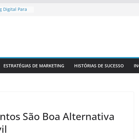
 Digital Para
gional
 Digital Para
etitiva
a Presença
 Confiável
 Para
a Sua Marca
r
ESTRATÉGIAS DE MARKETING
HISTÓRIAS DE SUCESSO
I
 No Mercado
tos São Boa Alternativa
il