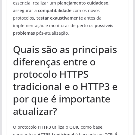
essencial realizar um
planejamento cuidadoso
,
assegurar a
compatibilidade
com os novos
protocolos,
testar exaustivamente
antes da
implementação e monitorar de perto os
possíveis
problemas
pós-atualização.
Quais são as principais
diferenças entre o
protocolo HTTPS
tradicional e o HTTP3 e
por que é importante
atualizar?
O protocolo
HTTP3
utiliza o
QUIC
como base,
enquanto o
HTTPS tradicional
é baseado em
TCP
. É