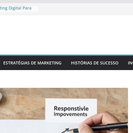
ing Digital Para
 Regional
ing Digital Para
ompetitiva
 Uma Presença
l E Confiável
údo Para
 Da Sua Marca
riar
ESTRATÉGIAS DE MARKETING
HISTÓRIAS DE SUCESSO
I
ara No Mercado