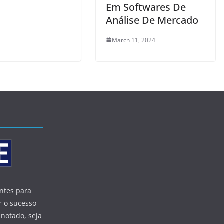
Em Softwares De
Análise De Mercado
March 11, 2024
entes para
r o sucesso
 notado, seja