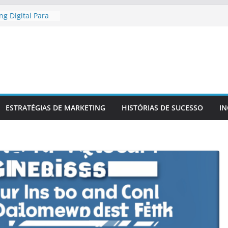
g Digital Para
egional
g Digital Para
mpetitiva
ma Presença
 E Confiável
do Para
Da Sua Marca
iar
ESTRATÉGIAS DE MARKETING
HISTÓRIAS DE SUCESSO
I
ra No Mercado