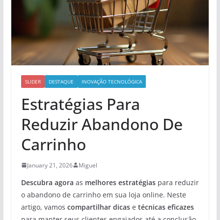
SLIDER
DESTAQUE
INOVAÇÃO TECNOLÓGICA
Estratégias Para
Reduzir Abandono De
Carrinho
January 21, 2026
Miguel
Descubra agora
as
melhores estratégias
para reduzir
o abandono de carrinho em sua loja online. Neste
artigo, vamos
compartilhar dicas
e
técnicas eficazes
para manter seus clientes engajados até a conclusão