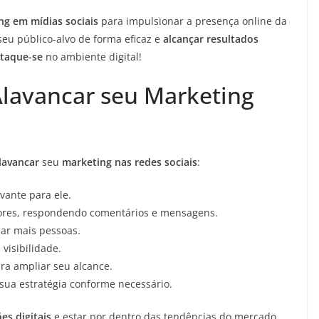
ng em mídias sociais
para impulsionar a presença online da
eu público-alvo de forma eficaz e
alcançar resultados
taque-se
no ambiente digital!
 Alavancar seu Marketing
lavancar
seu
marketing nas redes sociais
:
vante para ele.
dores, respondendo comentários e mensagens.
ar mais pessoas.
visibilidade.
ara ampliar seu alcance.
 sua estratégia conforme necessário.
es digitais
e estar por dentro das tendências do mercado.