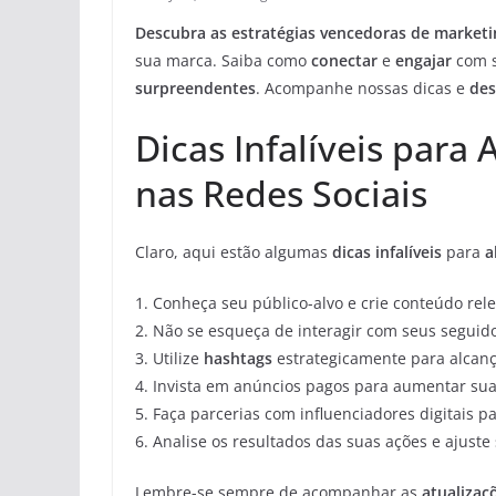
Descubra as estratégias vencedoras de marketi
sua marca. Saiba como
conectar
e
engajar
com s
surpreendentes
. Acompanhe nossas dicas e
des
Dicas Infalíveis para
nas Redes Sociais
Claro, aqui estão algumas
dicas infalíveis
para
a
1. Conheça seu público-alvo e crie conteúdo rele
2. Não se esqueça de interagir com seus segui
3. Utilize
hashtags
estrategicamente para alcanç
4. Invista em anúncios pagos para aumentar sua 
5. Faça parcerias com influenciadores digitais p
6. Analise os resultados das suas ações e ajuste
Lembre-se sempre de acompanhar as
atualizaçõ