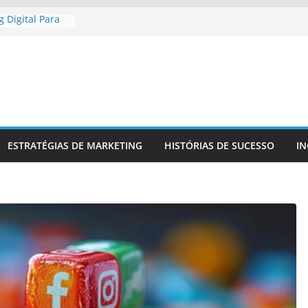
 Digital Para
gional
 Digital Para
etitiva
a Presença
 Confiável
 Para
a Sua Marca
r
ESTRATÉGIAS DE MARKETING
HISTÓRIAS DE SUCESSO
I
 No Mercado