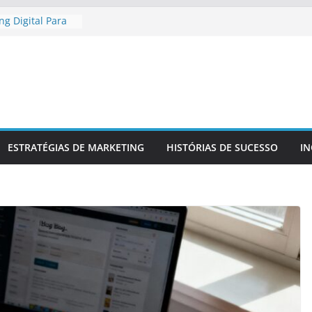
g Digital Para
egional
g Digital Para
mpetitiva
ma Presença
 E Confiável
do Para
Da Sua Marca
iar
ESTRATÉGIAS DE MARKETING
HISTÓRIAS DE SUCESSO
I
ra No Mercado