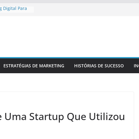
 Digital Para
gional
 Digital Para
etitiva
a Presença
 Confiável
 Para
a Sua Marca
r
ESTRATÉGIAS DE MARKETING
HISTÓRIAS DE SUCESSO
I
 No Mercado
 Uma Startup Que Utilizou