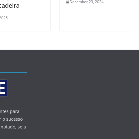
December 23, 2024
tadeira
 2025
entes para
r o sucesso
 notado, seja