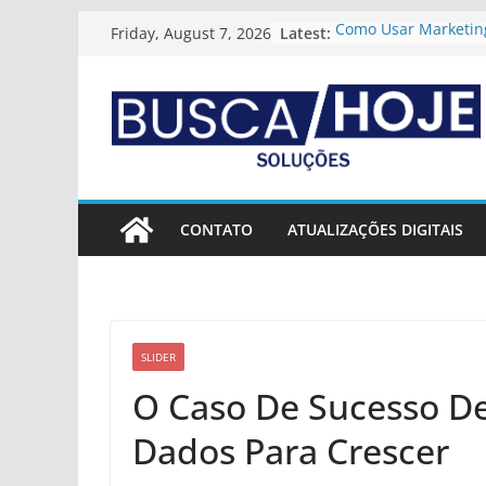
Skip
Latest:
Como Usar Marketing
Friday, August 7, 2026
to
Gerar Autoridade Re
Como Usar Marketing
content
Criar Vantagem Comp
Duradoura
Como Estruturar Um
Digital Profissional E
Como Usar Conteúdo
Aumentar O Valor D
Estratégias Para Cria
CONTATO
ATUALIZAÇÕES DIGITAIS
Diferenciação Clara
Digital
SLIDER
O Caso De Sucesso De
Dados Para Crescer