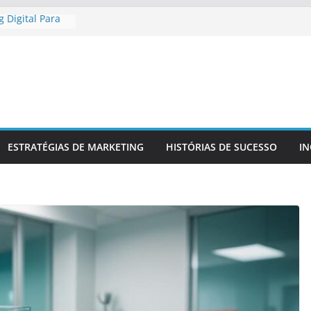
 Digital Para
gional
 Digital Para
etitiva
a Presença
 Confiável
 Para
a Sua Marca
r
ESTRATÉGIAS DE MARKETING
HISTÓRIAS DE SUCESSO
I
 No Mercado