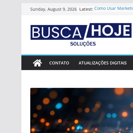
Skip
Latest:
Como Usar Marketin
Sunday, August 9, 2026
to
Gerar Autoridade R
Como Usar Marketin
content
Criar Vantagem Co
Duradoura
Como Estruturar U
Digital Profissional
Como Usar Conteú
Aumentar O Valor 
Estratégias Para Cr
CONTATO
ATUALIZAÇÕES DIGITAIS
Diferenciação Cla
Digital