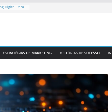
g Digital Para
egional
g Digital Para
mpetitiva
ma Presença
 E Confiável
do Para
Da Sua Marca
iar
ESTRATÉGIAS DE MARKETING
HISTÓRIAS DE SUCESSO
I
ra No Mercado