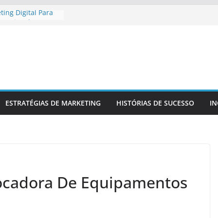
ing Digital Para
 Regional
ing Digital Para
ompetitiva
 Uma Presença
al E Confiável
údo Para
r Da Sua Marca
Criar
ESTRATÉGIAS DE MARKETING
HISTÓRIAS DE SUCESSO
I
ara No Mercado
cadora De Equipamentos