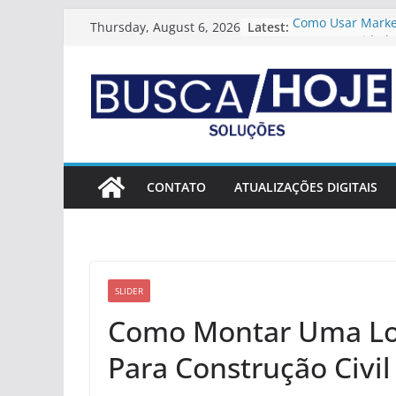
Skip
Latest:
Como Usar Market
Thursday, August 6, 2026
to
Gerar Autoridade
Como Usar Market
content
Criar Vantagem C
Duradoura
Como Estruturar
Digital Profission
Como Usar Conte
Aumentar O Valo
Estratégias Para 
CONTATO
ATUALIZAÇÕES DIGITAIS
Diferenciação Cl
Digital
SLIDER
Como Montar Uma Lo
Para Construção Civil