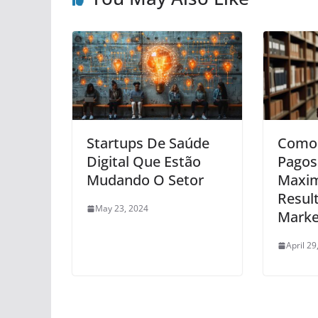
Startups De Saúde
Como 
Digital Que Estão
Pagos
Mudando O Setor
Maxim
Resul
May 23, 2024
Marke
April 29